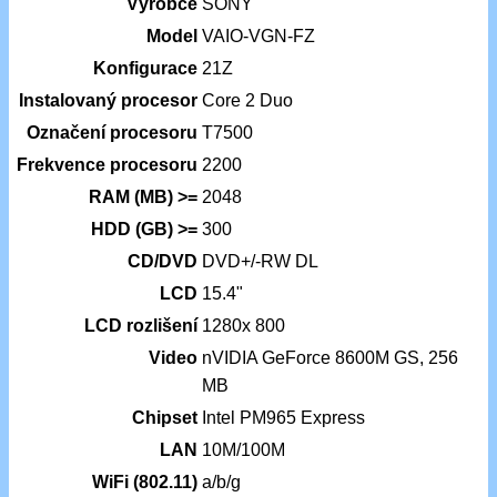
Výrobce
SONY
Model
VAIO-VGN-FZ
Konfigurace
21Z
Instalovaný procesor
Core 2 Duo
Označení procesoru
T7500
Frekvence procesoru
2200
RAM (MB) >=
2048
HDD (GB) >=
300
CD/DVD
DVD+/-RW DL
LCD
15.4"
LCD rozlišení
1280x 800
Video
nVIDIA GeForce 8600M GS, 256
MB
Chipset
Intel PM965 Express
LAN
10M/100M
WiFi (802.11)
a/b/g