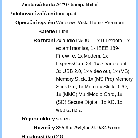
Zvuková karta
AC'97 kompatibilní
Polohovací zařízení
touchpad
Operační systém
Windows Vista Home Premium
Baterie
Li-Ion
Rozhraní
2x audio IN/OUT, 1x Bluetooth, 1x
externí monitor, 1x IEEE 1394
FireWire, 1x Modem, 1x
ExpressCard 34, 1x S-Video out,
3x USB 2.0, 1x video out, 1x (MS)
Memory Stick, 1x (MS Pro) Memory
Stick Pro, 1x Memory Stick DUO,
1x (MMC) MultiMedia Card, 1x
(SD) Secure Digital, 1x XD, 1x
webkamera
Reproduktory
stereo
Rozměry
355,8 x 254,4 x 24,9/34,5 mm
Hmotnost (kg)
2.8