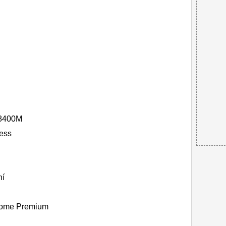
 8400M
ess
ní
Home Premium