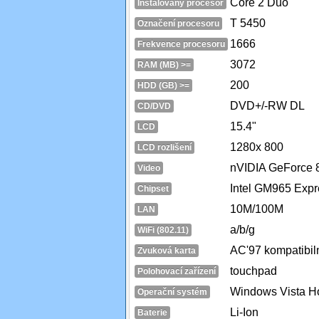
Core 2 Duo
Instalovaný procesor
T 5450
Označení procesoru
1666
Frekvence procesoru
3072
RAM (MB) >=
200
HDD (GB) >=
DVD+/-RW DL
CD/DVD
15.4"
LCD
1280x 800
LCD rozlišení
nVIDIA GeForce
Video
Intel GM965 Expr
Chipset
10M/100M
LAN
a/b/g
WiFi (802.11)
AC'97 kompatibil
Zvuková karta
touchpad
Polohovací zařízení
Windows Vista 
Operační systém
Li-Ion
Baterie