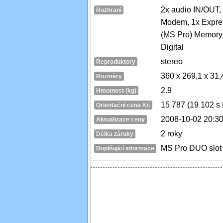
2x audio IN/OUT, 
Rozhraní
Modem, 1x Expres
(MS Pro) Memory 
Digital
stereo
Reproduktory
360 x 269,1 x 31
Rozměry
2.9
Hmotnost (kg)
15 787 (19 102 s
Orientační cena Kč
2008-10-02 20:30
Aktualizace ceny
2 roky
Délka záruky
MS Pro DUO slot
Doplňující informace