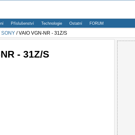
ní
Příslušenství
Technologie
Ostatní
FORUM
/
SONY
/ VAIO VGN-NR - 31Z/S
NR - 31Z/S