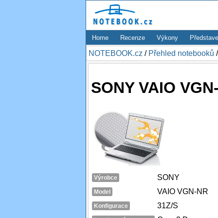
Home
Recenze
Výkony
Představe
NOTEBOOK.cz
/
Přehled notebooků
SONY VAIO VGN-
SONY
Výrobce
VAIO VGN-NR
Model
31Z/S
Konfigurace