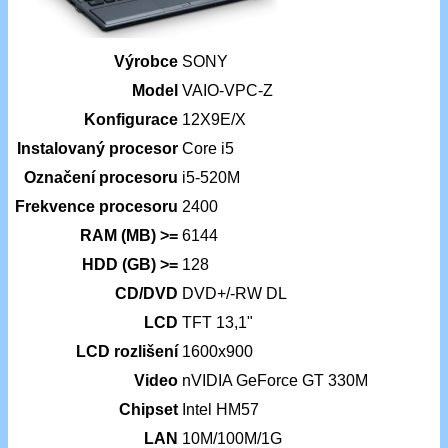
Výrobce
SONY
Model
VAIO-VPC-Z
Konfigurace
12X9E/X
Instalovaný procesor
Core i5
Označení procesoru
i5-520M
Frekvence procesoru
2400
RAM (MB) >=
6144
HDD (GB) >=
128
CD/DVD
DVD+/-RW DL
LCD
TFT 13,1"
LCD rozlišení
1600x900
Video
nVIDIA GeForce GT 330M
Chipset
Intel HM57
LAN
10M/100M/1G