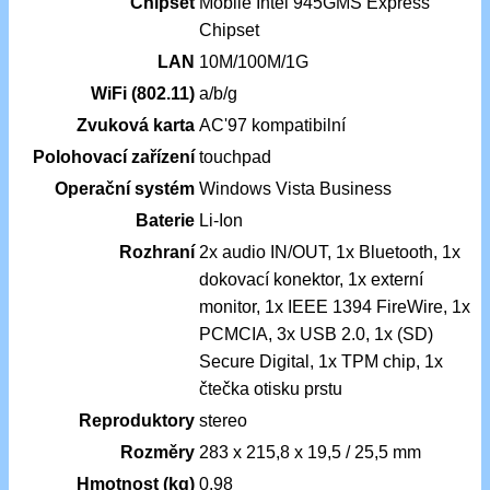
Chipset
Mobile Intel 945GMS Express
Chipset
LAN
10M/100M/1G
WiFi (802.11)
a/b/g
Zvuková karta
AC'97 kompatibilní
Polohovací zařízení
touchpad
Operační systém
Windows Vista Business
Baterie
Li-Ion
Rozhraní
2x audio IN/OUT, 1x Bluetooth, 1x
dokovací konektor, 1x externí
monitor, 1x IEEE 1394 FireWire, 1x
PCMCIA, 3x USB 2.0, 1x (SD)
Secure Digital, 1x TPM chip, 1x
čtečka otisku prstu
Reproduktory
stereo
Rozměry
283 x 215,8 x 19,5 / 25,5 mm
Hmotnost (kg)
0.98