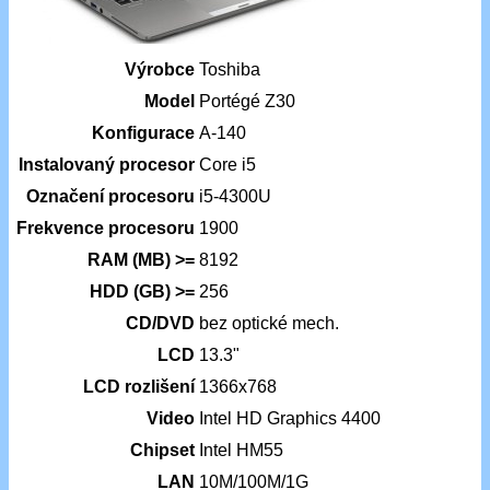
Výrobce
Toshiba
Model
Portégé Z30
Konfigurace
A-140
Instalovaný procesor
Core i5
Označení procesoru
i5-4300U
Frekvence procesoru
1900
RAM (MB) >=
8192
HDD (GB) >=
256
CD/DVD
bez optické mech.
LCD
13.3"
LCD rozlišení
1366x768
Video
Intel HD Graphics 4400
Chipset
Intel HM55
LAN
10M/100M/1G