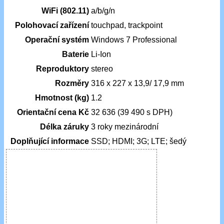
WiFi (802.11)
a/b/g/n
Polohovací zařízení
touchpad, trackpoint
Operační systém
Windows 7 Professional
Baterie
Li-Ion
Reproduktory
stereo
Rozměry
316 x 227 x 13,9/ 17,9 mm
Hmotnost (kg)
1.2
Orientační cena Kč
32 636 (39 490 s DPH)
Délka záruky
3 roky mezinárodní
Doplňující informace
SSD; HDMI; 3G; LTE; šedý