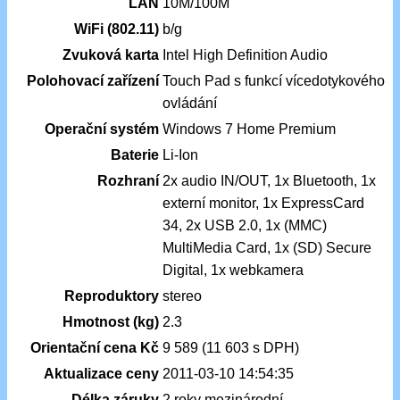
LAN
10M/100M
WiFi (802.11)
b/g
Zvuková karta
Intel High Definition Audio
Polohovací zařízení
Touch Pad s funkcí vícedotykového
ovládání
Operační systém
Windows 7 Home Premium
Baterie
Li-Ion
Rozhraní
2x audio IN/OUT, 1x Bluetooth, 1x
externí monitor, 1x ExpressCard
34, 2x USB 2.0, 1x (MMC)
MultiMedia Card, 1x (SD) Secure
Digital, 1x webkamera
Reproduktory
stereo
Hmotnost (kg)
2.3
Orientační cena Kč
9 589 (11 603 s DPH)
Aktualizace ceny
2011-03-10 14:54:35
Délka záruky
2 roky mezinárodní