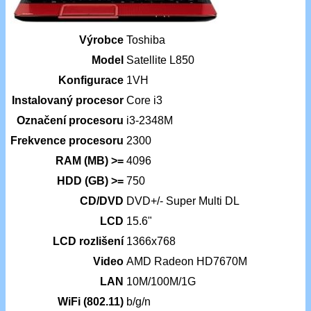
Výrobce
Toshiba
Model
Satellite L850
Konfigurace
1VH
Instalovaný procesor
Core i3
Označení procesoru
i3-2348M
Frekvence procesoru
2300
RAM (MB) >=
4096
HDD (GB) >=
750
CD/DVD
DVD+/- Super Multi DL
LCD
15.6"
LCD rozlišení
1366x768
Video
AMD Radeon HD7670M
LAN
10M/100M/1G
WiFi (802.11)
b/g/n