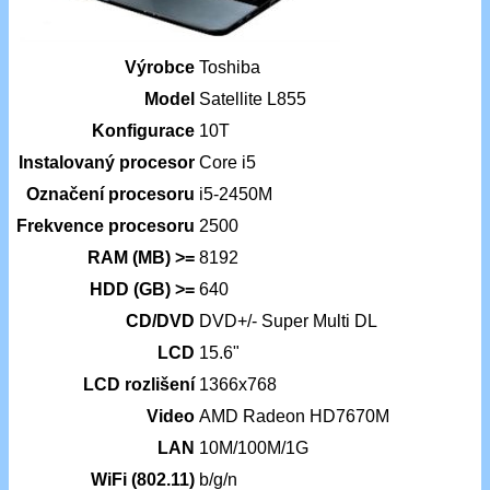
Výrobce
Toshiba
Model
Satellite L855
Konfigurace
10T
Instalovaný procesor
Core i5
Označení procesoru
i5-2450M
Frekvence procesoru
2500
RAM (MB) >=
8192
HDD (GB) >=
640
CD/DVD
DVD+/- Super Multi DL
LCD
15.6"
LCD rozlišení
1366x768
Video
AMD Radeon HD7670M
LAN
10M/100M/1G
WiFi (802.11)
b/g/n