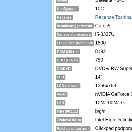
Satellite P845T
Model
10C
Konfigurace
Recenze Toshiba 
Recenze
Core i5
Instalovaný procesor
i5-3337U
Označení procesoru
1800
Frekvence procesoru
8192
RAM (MB) >=
750
HDD (GB) >=
DVD+/-RW Super 
CD/DVD
14"
LCD
1366x768
LCD rozlišení
nVIDIA GeForce
Video
10M/100M/1G
LAN
b/g/n
WiFi (802.11)
Intel High Definit
Zvuková karta
Clickpad podporuj
Polohovací zařízení