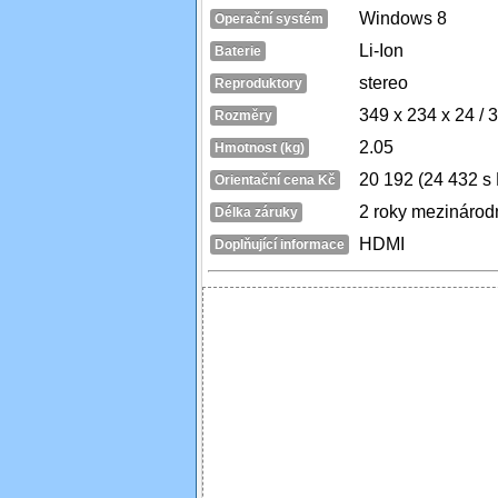
Windows 8
Operační systém
Li-Ion
Baterie
stereo
Reproduktory
349 x 234 x 24 /
Rozměry
2.05
Hmotnost (kg)
20 192 (24 432 s
Orientační cena Kč
2 roky mezinárod
Délka záruky
HDMI
Doplňující informace