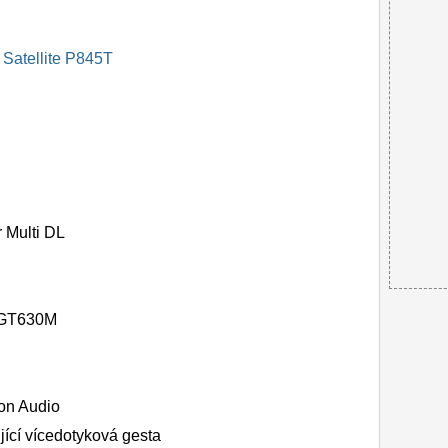
Satellite P845T
Multi DL
 GT630M
ion Audio
ící vícedotyková gesta