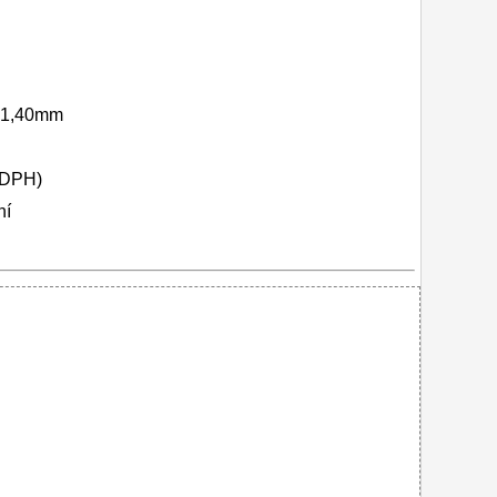
 31,40mm
 DPH)
ní