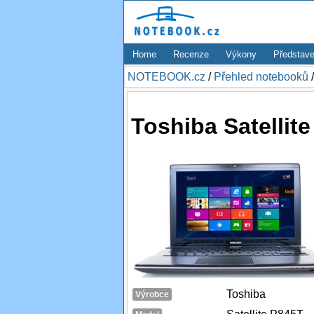
Home
Recenze
Výkony
Představe
NOTEBOOK.cz
/
Přehled notebooků
Toshiba Satellit
Toshiba
Výrobce