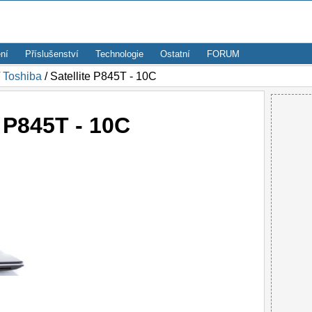
ní
Příslušenství
Technologie
Ostatní
FORUM
/
Toshiba
/ Satellite P845T - 10C
e P845T - 10C