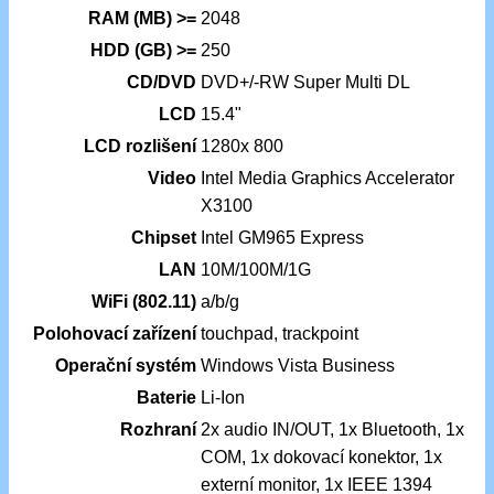
RAM (MB) >=
2048
HDD (GB) >=
250
CD/DVD
DVD+/-RW Super Multi DL
LCD
15.4"
LCD rozlišení
1280x 800
Video
Intel Media Graphics Accelerator
X3100
Chipset
Intel GM965 Express
LAN
10M/100M/1G
WiFi (802.11)
a/b/g
Polohovací zařízení
touchpad, trackpoint
Operační systém
Windows Vista Business
Baterie
Li-Ion
Rozhraní
2x audio IN/OUT, 1x Bluetooth, 1x
COM, 1x dokovací konektor, 1x
externí monitor, 1x IEEE 1394