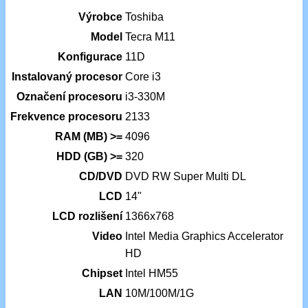
Výrobce
Toshiba
Model
Tecra M11
Konfigurace
11D
Instalovaný procesor
Core i3
Označení procesoru
i3-330M
Frekvence procesoru
2133
RAM (MB) >=
4096
HDD (GB) >=
320
CD/DVD
DVD RW Super Multi DL
LCD
14"
LCD rozlišení
1366x768
Video
Intel Media Graphics Accelerator
HD
Chipset
Intel HM55
LAN
10M/100M/1G