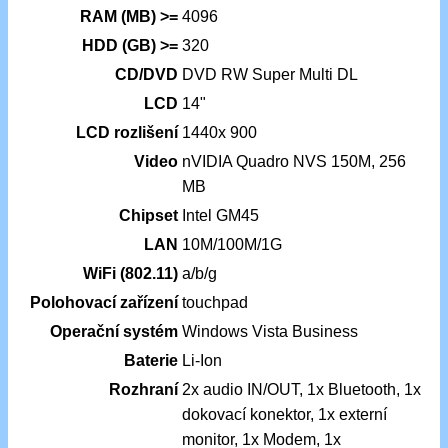
RAM (MB) >=
4096
HDD (GB) >=
320
CD/DVD
DVD RW Super Multi DL
LCD
14"
LCD rozlišení
1440x 900
Video
nVIDIA Quadro NVS 150M, 256
MB
Chipset
Intel GM45
LAN
10M/100M/1G
WiFi (802.11)
a/b/g
Polohovací zařízení
touchpad
Operační systém
Windows Vista Business
Baterie
Li-Ion
Rozhraní
2x audio IN/OUT, 1x Bluetooth, 1x
dokovací konektor, 1x externí
monitor, 1x Modem, 1x