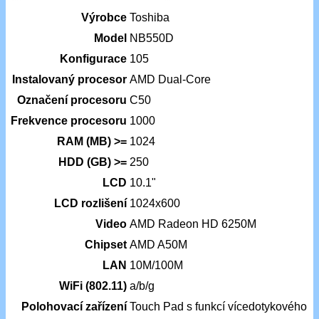
Výrobce
Toshiba
Model
NB550D
Konfigurace
105
Instalovaný procesor
AMD Dual-Core
Označení procesoru
C50
Frekvence procesoru
1000
RAM (MB) >=
1024
HDD (GB) >=
250
LCD
10.1"
LCD rozlišení
1024x600
Video
AMD Radeon HD 6250M
Chipset
AMD A50M
LAN
10M/100M
WiFi (802.11)
a/b/g
Polohovací zařízení
Touch Pad s funkcí vícedotykového