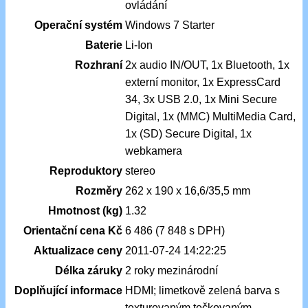
ovládání
Operační systém
Windows 7 Starter
Baterie
Li-Ion
Rozhraní
2x audio IN/OUT, 1x Bluetooth, 1x
externí monitor, 1x ExpressCard
34, 3x USB 2.0, 1x Mini Secure
Digital, 1x (MMC) MultiMedia Card,
1x (SD) Secure Digital, 1x
webkamera
Reproduktory
stereo
Rozměry
262 x 190 x 16,6/35,5 mm
Hmotnost (kg)
1.32
Orientační cena Kč
6 486 (7 848 s DPH)
Aktualizace ceny
2011-07-24 14:22:25
Délka záruky
2 roky mezinárodní
Doplňující informace
HDMI; limetkově zelená barva s
texturovaným tečkovaným