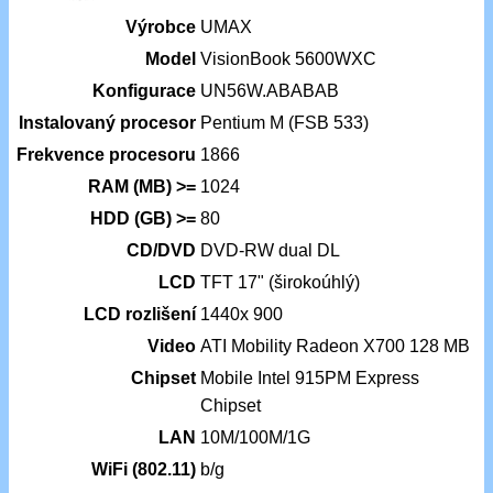
Výrobce
UMAX
Model
VisionBook 5600WXC
Konfigurace
UN56W.ABABAB
Instalovaný procesor
Pentium M (FSB 533)
Frekvence procesoru
1866
RAM (MB) >=
1024
HDD (GB) >=
80
CD/DVD
DVD-RW dual DL
LCD
TFT 17" (širokoúhlý)
LCD rozlišení
1440x 900
Video
ATI Mobility Radeon X700 128 MB
Chipset
Mobile Intel 915PM Express
Chipset
LAN
10M/100M/1G
WiFi (802.11)
b/g