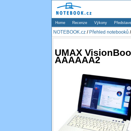
Home
Recenze
Výkony
Představe
NOTEBOOK.cz
/
Přehled notebooků
UMAX VisionBoo
AAAAAA2