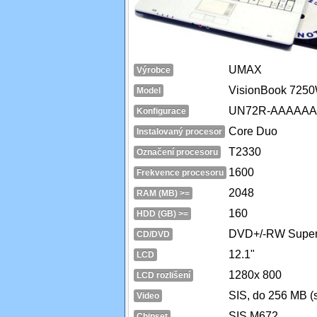
UMAX
Výrobce
VisionBook 725
Model
UN72R-AAAAAA
Konfigurace
Core Duo
Instalovaný procesor
T2330
Označení procesoru
1600
Frekvence procesoru
2048
RAM (MB) >=
160
HDD (GB) >=
DVD+/-RW Super 
CD/DVD
12.1"
LCD
1280x 800
LCD rozlišení
SIS, do 256 MB (
Video
SIS M672
Chipset