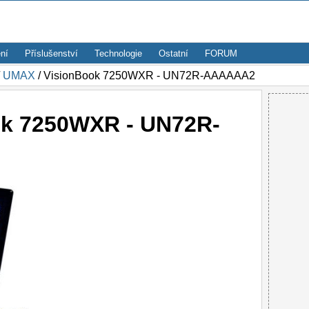
ní
Příslušenství
Technologie
Ostatní
FORUM
/
UMAX
/ VisionBook 7250WXR - UN72R-AAAAAA2
k 7250WXR - UN72R-