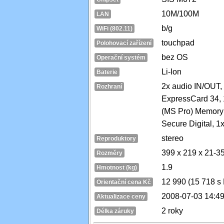
10M/100M
LAN
b/g
WiFi (802.11)
touchpad
Polohovací zařízení
bez OS
Operační systém
Li-Ion
Baterie
2x audio IN/OUT, 
Rozhraní
ExpressCard 34, 
(MS Pro) Memory 
Secure Digital, 
stereo
Reproduktory
399 x 219 x 21-
Rozměry
1.9
Hmotnost (kg)
12 990 (15 718 s
Orientační cena Kč
2008-07-03 14:49
Aktualizace ceny
2 roky
Délka záruky