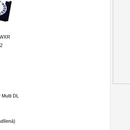
0WXR
2
Multi DL
sdílená)