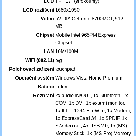
LCD
TFT 17" (širokoúhlý)
LCD rozlišení
1680x1050
Video
nVIDIA GeForce 8700MGT, 512
MB
Chipset
Mobile Intel 965PM Express
Chipset
LAN
10M/100M
WiFi (802.11)
b/g
Polohovací zařízení
touchpad
Operační systém
Windows Vista Home Premium
Baterie
Li-Ion
Rozhraní
2x audio IN/OUT, 1x Bluetooth, 1x
COM, 1x DVI, 1x externí monitor,
1x IEEE 1394 FireWire, 1x Modem,
1x ExpressCard 34, 1x SPDIF, 1x
S-Video out, 4x USB 2.0, 1x (MS)
Memory Stick, 1x (MS Pro) Memory