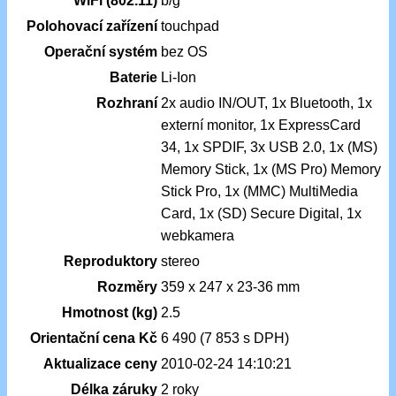
WiFi (802.11)
b/g
Polohovací zařízení
touchpad
Operační systém
bez OS
Baterie
Li-Ion
Rozhraní
2x audio IN/OUT, 1x Bluetooth, 1x
externí monitor, 1x ExpressCard
34, 1x SPDIF, 3x USB 2.0, 1x (MS)
Memory Stick, 1x (MS Pro) Memory
Stick Pro, 1x (MMC) MultiMedia
Card, 1x (SD) Secure Digital, 1x
webkamera
Reproduktory
stereo
Rozměry
359 x 247 x 23-36 mm
Hmotnost (kg)
2.5
Orientační cena Kč
6 490 (7 853 s DPH)
Aktualizace ceny
2010-02-24 14:10:21
Délka záruky
2 roky