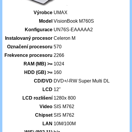
Výrobce
UMAX
Model
VisionBook M760S
Konfigurace
UN76S-EAAAAA2
Instalovaný procesor
Celeron M
Označení procesoru
570
Frekvence procesoru
2266
RAM (MB) >=
1024
HDD (GB) >=
160
CD/DVD
DVD+/-RW Super Multi DL
LCD
12"
LCD rozlišení
1280x 800
Video
SIS M762
Chipset
SIS M762
LAN
10M/100M