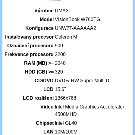
Výrobce
UMAX
Model
VisionBook W760TG
Konfigurace
UNW7T-AAAAAA2
Instalovaný procesor
Celeron M
Označení procesoru
900
Frekvence procesoru
2200
RAM (MB) >=
2048
HDD (GB) >=
320
CD/DVD
DVD+/-RW Super Multi DL
LCD
15.6"
LCD rozlišení
1366x768
Video
Intel Media Graphics Accelerator
4500MHD
Chipset
Intel GL40
LAN
10M/100M