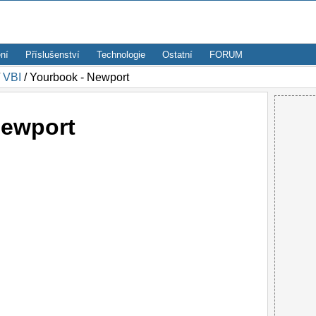
ní
Příslušenství
Technologie
Ostatní
FORUM
/
VBI
/ Yourbook - Newport
Newport