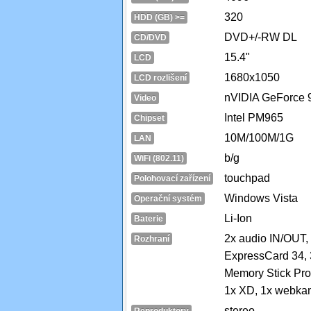
320
HDD (GB) >=
DVD+/-RW DL
CD/DVD
15.4"
LCD
1680x1050
LCD rozlišení
nVIDIA GeForce
Video
Intel PM965
Chipset
10M/100M/1G
LAN
b/g
WiFi (802.11)
touchpad
Polohovací zařízení
Windows Vista
Operační systém
Li-Ion
Baterie
2x audio IN/OUT, 
Rozhraní
ExpressCard 34, 
Memory Stick Pro
1x XD, 1x webkame
stereo