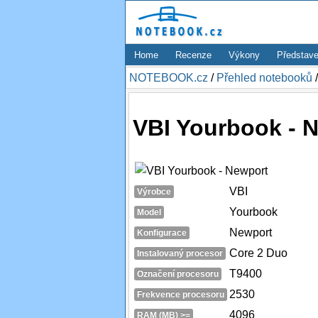
Home
Recenze
Výkony
Představe
NOTEBOOK.cz
/
Přehled notebooků
VBI Yourbook - 
VBI
Výrobce
Yourbook
Model
Newport
Konfigurace
Core 2 Duo
Instalovaný procesor
T9400
Označení procesoru
2530
Frekvence procesoru
4096
RAM (MB) >=