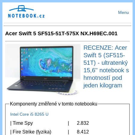
Menu
Acer Swift 5 SF515-51T-575X NX.H69EC.001
RECENZE: Acer
Swift 5 (SF515-
51T) - ultratenký
15,6'' notebook s
hmotností pod
jeden kilogram
Komponenty změřené v tomto notebooku
Intel Core i5 8265 U
| Time Spy
|
2.832
| Fire Strike (fyzika)
|
8.412