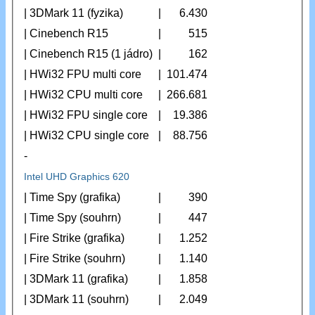
| 3DMark 11 (fyzika)
|
6.430
| Cinebench R15
|
515
| Cinebench R15 (1 jádro)
|
162
| HWi32 FPU multi core
|
101.474
| HWi32 CPU multi core
|
266.681
| HWi32 FPU single core
|
19.386
| HWi32 CPU single core
|
88.756
-
Intel UHD Graphics 620
| Time Spy (grafika)
|
390
| Time Spy (souhrn)
|
447
| Fire Strike (grafika)
|
1.252
| Fire Strike (souhrn)
|
1.140
| 3DMark 11 (grafika)
|
1.858
| 3DMark 11 (souhrn)
|
2.049