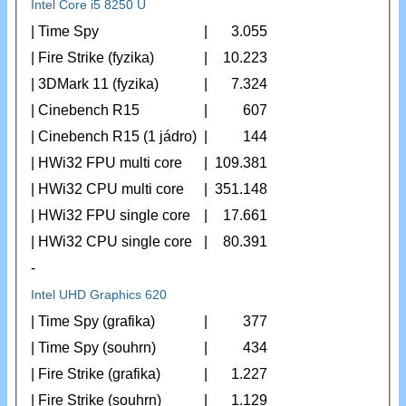
Intel Core i5 8250 U
| Time Spy
|
3.055
| Fire Strike (fyzika)
|
10.223
| 3DMark 11 (fyzika)
|
7.324
| Cinebench R15
|
607
| Cinebench R15 (1 jádro)
|
144
| HWi32 FPU multi core
|
109.381
| HWi32 CPU multi core
|
351.148
| HWi32 FPU single core
|
17.661
| HWi32 CPU single core
|
80.391
-
Intel UHD Graphics 620
| Time Spy (grafika)
|
377
| Time Spy (souhrn)
|
434
| Fire Strike (grafika)
|
1.227
| Fire Strike (souhrn)
|
1.129