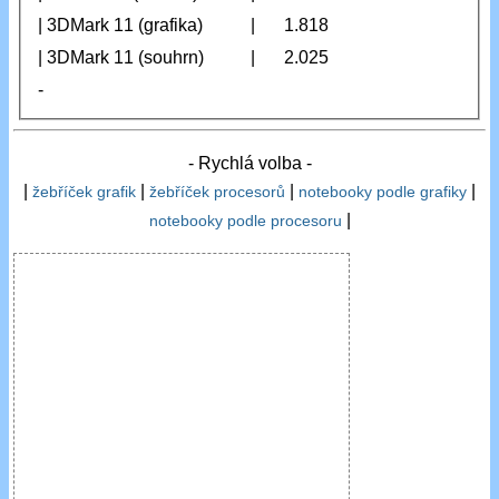
| 3DMark 11 (grafika)
|
1.818
| 3DMark 11 (souhrn)
|
2.025
-
- Rychlá volba -
|
|
|
|
žebříček grafik
žebříček procesorů
notebooky podle grafiky
|
notebooky podle procesoru