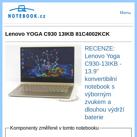
Menu
Lenovo YOGA C930 13IKB 81C4002KCK
RECENZE:
Lenovo Yoga
C930-13IKB -
13.9''
konvertibilní
notebook s
výborným
zvukem a
dlouhou výdrží
baterie
Komponenty změřené v tomto notebooku