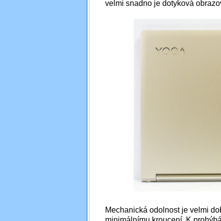
velmi snadno je dotyková obrazo
Mechanická odolnost je velmi dob
minimálnímu kroucení. K prohýbá