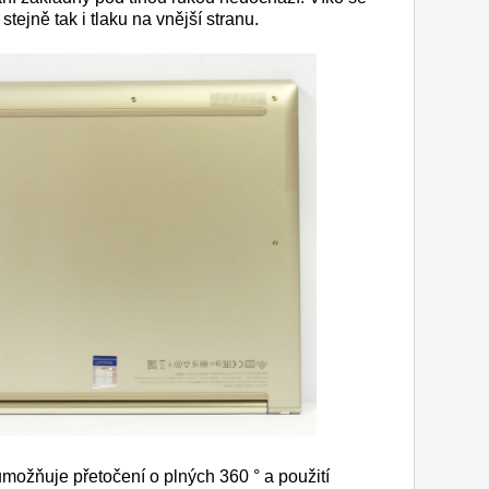
stejně tak i tlaku na vnější stranu.
umožňuje přetočení o plných 360 ° a použití