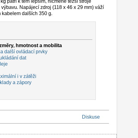
 kg patří k těm lepším, nicméně těžší stroje
u výbavu. Napájecí zdroj (118 x 46 x 29 mm) váží
m kabelem dalších 350 g.
měry, hmotnost a mobilita
a další ovládací prvky
ukládání dat
leje
imální i v zátěži
 klady a zápory
Diskuse