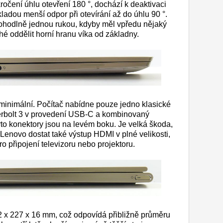
kročení úhlu otevření 180 °, dochází k deaktivaci
ladou menší odpor při otevírání až do úhlu 90 °.
 pohodlně jednou rukou, kdyby měl vpředu nějaký
hé oddělit horní hranu víka od základny.
minimální. Počítač nabídne pouze jedno klasické
erbolt 3 v provedení USB-C a kombinovaný
to konektory jsou na levém boku. Je velká škoda,
Lenovo dostat také výstup HDMI v plné velikosti,
o připojení televizoru nebo projektoru.
 x 227 x 16 mm, což odpovídá přibližně průměru