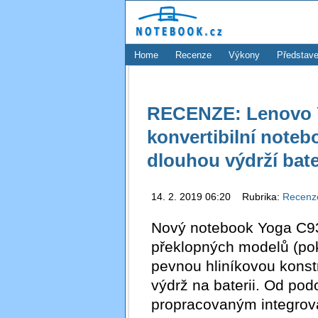
Home
Recenze
Výkony
Představe
RECENZE: Lenovo Yo
konvertibilní note
dlouhou výdrží bate
14. 2. 2019 06:20 Rubrika:
Recen
Nový notebook Yoga C93
překlopných modelů (po
pevnou hliníkovou konstr
výdrž na baterii. Od pod
propracovaným integrov