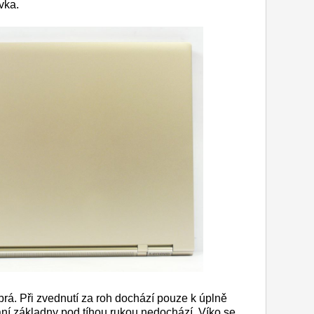
vka.
rá. Při zvednutí za roh dochází pouze k úplně
ní základny pod tíhou rukou nedochází. Víko se