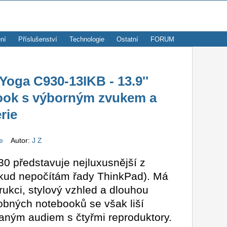
ní
Příslušenství
Technologie
Ostatní
FORUM
ga C930-13IKB - 13.9''
book s výborným zvukem a
rie
ze
Autor:
J Z
0 představuje nejluxusnější z
kud nepočítám řady ThinkPad). Má
ukci, stylový vzhled a dlouhou
obných notebooků se však liší
aným audiem s čtyřmi reproduktory.