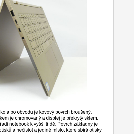
íko a po obvodu je kovový povrch broušený.
em je chromovaný a displej je překrytý sklem.
adí notebook k vyšší třídě. Povrch základny je
tisků a nečistot a jediné místo, které sbírá otisky