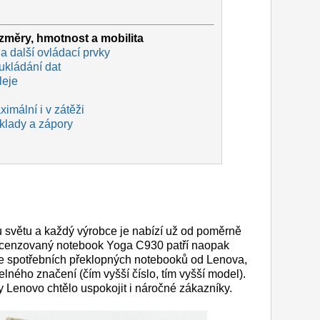
měry, hmotnost a mobilita
a další ovládací prvky
ukládání dat
leje
imální i v zátěži
 klady a zápory
 světu a každý výrobce je nabízí už od poměrně
recenzovaný notebook Yoga C930 patří naopak
ce spotřebních překlopných notebooků od Lenova,
lného značení (čím vyšší číslo, tím vyšší model).
y Lenovo chtělo uspokojit i náročné zákazníky.