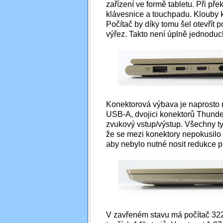
zařízení ve formě tabletu. Při pře
klávesnice a touchpadu. Klouby k
Počítač by díky tomu šel otevřít
výřez. Takto není úplně jednoduc
Konektorová výbava je naprosto 
USB-A, dvojici konektorů Thund
zvukový vstup/výstup. Všechny ty
že se mezi konektory nepokusilo 
aby nebylo nutné nosit redukce pr
V zavřeném stavu má počítač 322