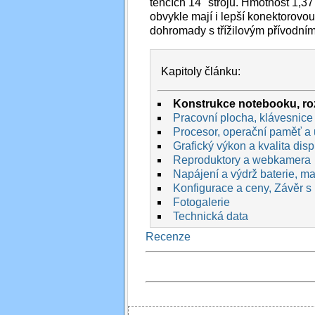
tenčích 14'' strojů. Hmotnost 1,37
obvykle mají i lepší konektorovo
dohromady s třížilovým přívodní
Kapitoly článku:
Konstrukce notebooku, roz
Pracovní plocha, klávesnice 
Procesor, operační paměť a 
Grafický výkon a kvalita disp
Reproduktory a webkamera
Napájení a výdrž baterie, max
Konfigurace a ceny, Závěr s
Fotogalerie
Technická data
Recenze