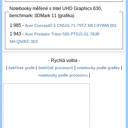
Notebooky měřené s Intel UHD Graphics 630,
benchmark: 3DMark 11 (grafika)
1 985 -
Acer ConceptD 5 CN515-71-79TZ N8.C4YWW.001
1 943 -
Acer Predator Triton 500 PT515-51-78JR
NH.Q50EC.003
- Rychlá volba -
|
|
|
|
žebříček grafik
žebříček procesorů
notebooky podle grafiky
|
notebooky podle procesoru