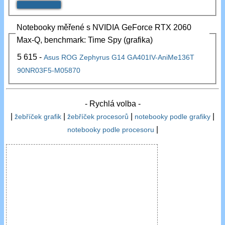
Notebooky měřené s NVIDIA GeForce RTX 2060
Max-Q, benchmark: Time Spy (grafika)
5 615 -
Asus ROG Zephyrus G14 GA401IV-AniMe136T
90NR03F5-M05870
- Rychlá volba -
|
|
|
|
žebříček grafik
žebříček procesorů
notebooky podle grafiky
|
notebooky podle procesoru