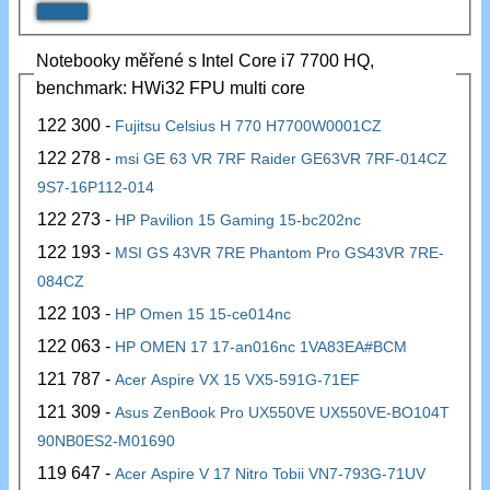
Notebooky měřené s Intel Core i7 7700 HQ,
benchmark: HWi32 FPU multi core
122 300 -
Fujitsu Celsius H 770 H7700W0001CZ
122 278 -
msi GE 63 VR 7RF Raider GE63VR 7RF-014CZ
9S7-16P112-014
122 273 -
HP Pavilion 15 Gaming 15-bc202nc
122 193 -
MSI GS 43VR 7RE Phantom Pro GS43VR 7RE-
084CZ
122 103 -
HP Omen 15 15-ce014nc
122 063 -
HP OMEN 17 17-an016nc 1VA83EA#BCM
121 787 -
Acer Aspire VX 15 VX5-591G-71EF
121 309 -
Asus ZenBook Pro UX550VE UX550VE-BO104T
90NB0ES2-M01690
119 647 -
Acer Aspire V 17 Nitro Tobii VN7-793G-71UV