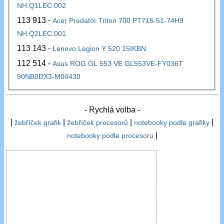
NH.Q1LEC.002
113 913 -
Acer Predator Triton 700 PT715-51-74H9
NH.Q2LEC.001
113 143 -
Lenovo Legion Y 520 15IKBN
112 514 -
Asus ROG GL 553 VE GL553VE-FY036T
90NB0DX3-M00430
- Rychlá volba -
|
|
|
|
žebříček grafik
žebříček procesorů
notebooky podle grafiky
|
notebooky podle procesoru