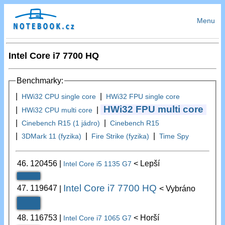
Menu
Intel Core i7 7700 HQ
Benchmarky:
|
|
HWi32 CPU single core
HWi32 FPU single core
HWi32 FPU multi core
|
|
HWi32 CPU multi core
|
|
Cinebench R15 (1 jádro)
Cinebench R15
|
|
|
3DMark 11 (fyzika)
Fire Strike (fyzika)
Time Spy
46.
120456
|
< Lepší
Intel Core i5 1135 G7
Intel Core i7 7700 HQ
47.
119647
|
< Vybráno
48.
116753
|
< Horší
Intel Core i7 1065 G7