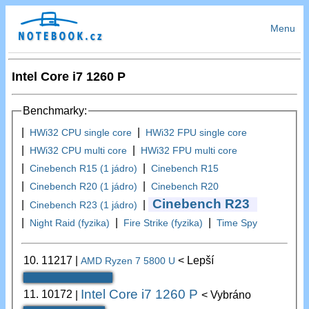
Menu
Intel Core i7 1260 P
Benchmarky:
|
|
HWi32 CPU single core
HWi32 FPU single core
|
|
HWi32 CPU multi core
HWi32 FPU multi core
|
|
Cinebench R15 (1 jádro)
Cinebench R15
|
|
Cinebench R20 (1 jádro)
Cinebench R20
Cinebench R23
|
|
Cinebench R23 (1 jádro)
|
|
|
Night Raid (fyzika)
Fire Strike (fyzika)
Time Spy
10.
11217
|
< Lepší
AMD Ryzen 7 5800 U
Intel Core i7 1260 P
11.
10172
|
< Vybráno