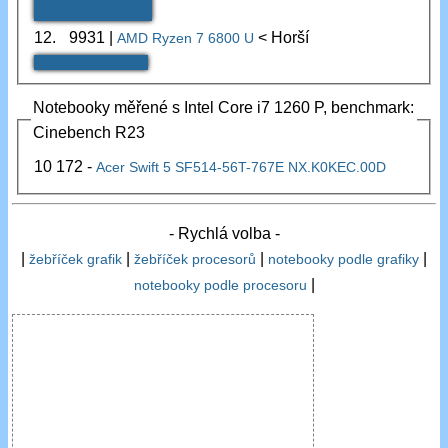
12.
9931
|
< Horší
AMD Ryzen 7 6800 U
Notebooky měřené s Intel Core i7 1260 P, benchmark:
Cinebench R23
10 172 -
Acer Swift 5 SF514-56T-767E NX.K0KEC.00D
- Rychlá volba -
|
|
|
|
žebříček grafik
žebříček procesorů
notebooky podle grafiky
|
notebooky podle procesoru