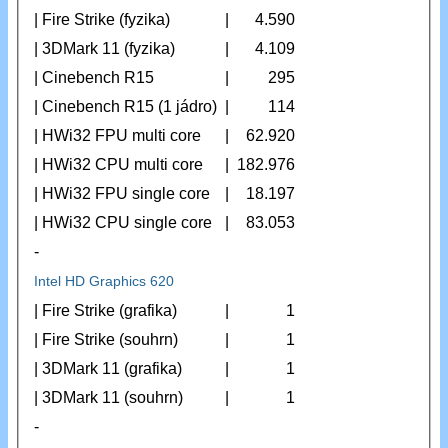
| Fire Strike (fyzika)
|
4.590
| 3DMark 11 (fyzika)
|
4.109
| Cinebench R15
|
295
| Cinebench R15 (1 jádro)
|
114
| HWi32 FPU multi core
|
62.920
| HWi32 CPU multi core
|
182.976
| HWi32 FPU single core
|
18.197
| HWi32 CPU single core
|
83.053
-
Intel HD Graphics 620
| Fire Strike (grafika)
|
1
| Fire Strike (souhrn)
|
1
| 3DMark 11 (grafika)
|
1
| 3DMark 11 (souhrn)
|
1
-