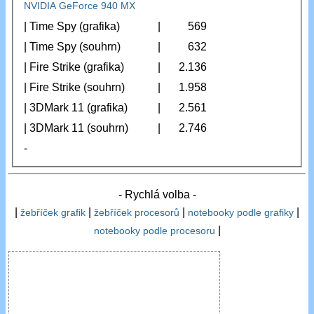
NVIDIA GeForce 940 MX
| Time Spy (grafika)
|
569
| Time Spy (souhrn)
|
632
| Fire Strike (grafika)
|
2.136
| Fire Strike (souhrn)
|
1.958
| 3DMark 11 (grafika)
|
2.561
| 3DMark 11 (souhrn)
|
2.746
-
- Rychlá volba -
|
|
|
|
žebříček grafik
žebříček procesorů
notebooky podle grafiky
|
notebooky podle procesoru