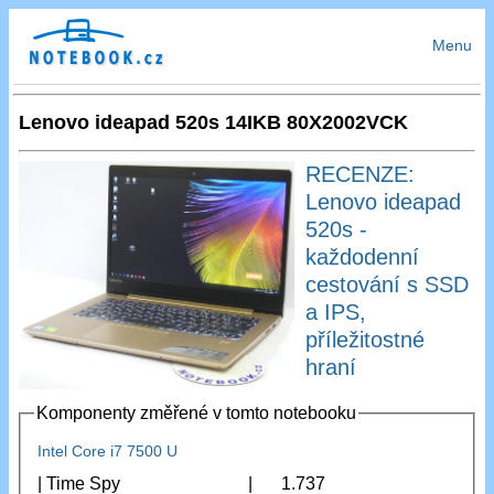
Menu
Lenovo ideapad 520s 14IKB 80X2002VCK
RECENZE:
Lenovo ideapad
520s -
každodenní
cestování s SSD
a IPS,
příležitostné
hraní
Komponenty změřené v tomto notebooku
Intel Core i7 7500 U
| Time Spy
|
1.737