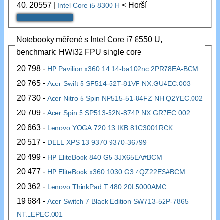
40.
20557
|
< Horší
Intel Core i5 8300 H
Notebooky měřené s Intel Core i7 8550 U,
benchmark: HWi32 FPU single core
20 798 -
HP Pavilion x360 14 14-ba102nc 2PR78EA-BCM
20 765 -
Acer Swift 5 SF514-52T-81VF NX.GU4EC.003
20 730 -
Acer Nitro 5 Spin NP515-51-84FZ NH.Q2YEC.002
20 709 -
Acer Spin 5 SP513-52N-874P NX.GR7EC.002
20 663 -
Lenovo YOGA 720 13 IKB 81C3001RCK
20 517 -
DELL XPS 13 9370 9370-36799
20 499 -
HP EliteBook 840 G5 3JX65EA#BCM
20 477 -
HP EliteBook x360 1030 G3 4QZ22ES#BCM
20 362 -
Lenovo ThinkPad T 480 20L5000AMC
19 684 -
Acer Switch 7 Black Edition SW713-52P-7865
NT.LEPEC.001