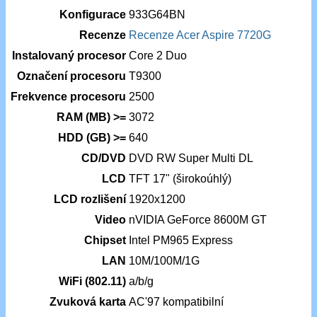
Konfigurace
933G64BN
Recenze
Recenze Acer Aspire 7720G
Instalovaný procesor
Core 2 Duo
Označení procesoru
T9300
Frekvence procesoru
2500
RAM (MB) >=
3072
HDD (GB) >=
640
CD/DVD
DVD RW Super Multi DL
LCD
TFT 17" (širokoúhlý)
LCD rozlišení
1920x1200
Video
nVIDIA GeForce 8600M GT
Chipset
Intel PM965 Express
LAN
10M/100M/1G
WiFi (802.11)
a/b/g
Zvuková karta
AC'97 kompatibilní