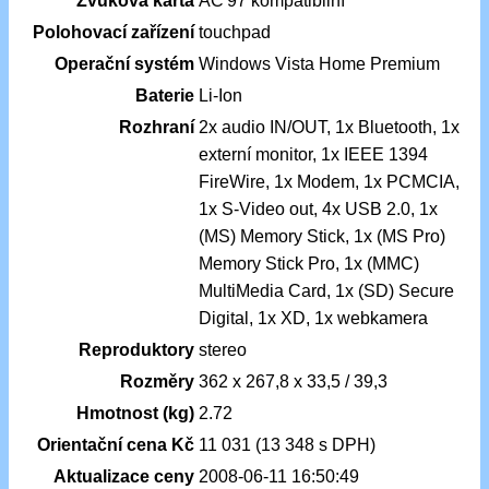
Zvuková karta
AC'97 kompatibilní
Polohovací zařízení
touchpad
Operační systém
Windows Vista Home Premium
Baterie
Li-Ion
Rozhraní
2x audio IN/OUT, 1x Bluetooth, 1x
externí monitor, 1x IEEE 1394
FireWire, 1x Modem, 1x PCMCIA,
1x S-Video out, 4x USB 2.0, 1x
(MS) Memory Stick, 1x (MS Pro)
Memory Stick Pro, 1x (MMC)
MultiMedia Card, 1x (SD) Secure
Digital, 1x XD, 1x webkamera
Reproduktory
stereo
Rozměry
362 x 267,8 x 33,5 / 39,3
Hmotnost (kg)
2.72
Orientační cena Kč
11 031 (13 348 s DPH)
Aktualizace ceny
2008-06-11 16:50:49