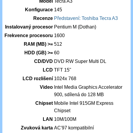
Model
Tecra A3
Konfigurace
145
Recenze
Představení: Toshiba Tecra A3
Instalovaný procesor
Pentium M (Dothan)
Frekvence procesoru
1600
RAM (MB) >=
512
HDD (GB) >=
60
CD/DVD
DVD RW Super Multi DL
LCD
TFT 15"
LCD rozlišení
1024x 768
Video
Intel Media Graphics Accelerator
900, sdílená do 128 MB
Chipset
Mobile Intel 915GM Express
Chipset
LAN
10M/100M
Zvuková karta
AC'97 kompatibilní