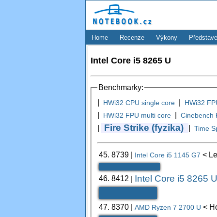
Home
Recenze
Výkony
Představe
Intel Core i5 8265 U
Benchmarky:
|
|
HWi32 CPU single core
HWi32 FPU
|
|
HWi32 FPU multi core
Cinebench R
Fire Strike (fyzika)
|
|
Time S
45.
8739
|
< Le
Intel Core i5 1145 G7
Intel Core i5 8265 
46.
8412
|
47.
8370
|
< H
AMD Ryzen 7 2700 U