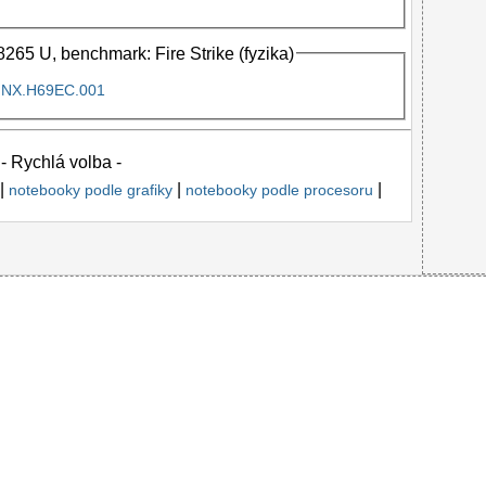
265 U, benchmark: Fire Strike (fyzika)
X NX.H69EC.001
- Rychlá volba -
|
|
|
notebooky podle grafiky
notebooky podle procesoru