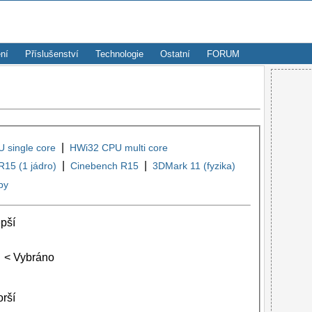
ní
Příslušenství
Technologie
Ostatní
FORUM
|
 single core
HWi32 CPU multi core
|
|
15 (1 jádro)
Cinebench R15
3DMark 11 (fyzika)
py
pší
U
< Vybráno
orší