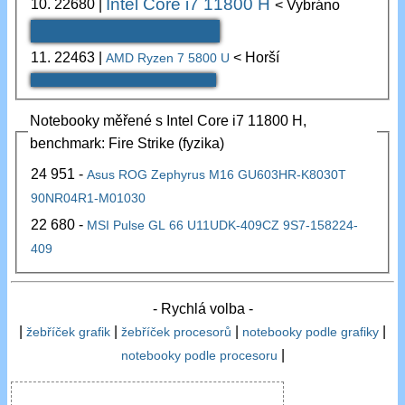
Intel Core i7 11800 H
10.
22680
|
< Vybráno
11.
22463
|
< Horší
AMD Ryzen 7 5800 U
Notebooky měřené s Intel Core i7 11800 H,
benchmark: Fire Strike (fyzika)
24 951 -
Asus ROG Zephyrus M16 GU603HR-K8030T
90NR04R1-M01030
22 680 -
MSI Pulse GL 66 U11UDK-409CZ 9S7-158224-
409
- Rychlá volba -
|
|
|
|
žebříček grafik
žebříček procesorů
notebooky podle grafiky
|
notebooky podle procesoru