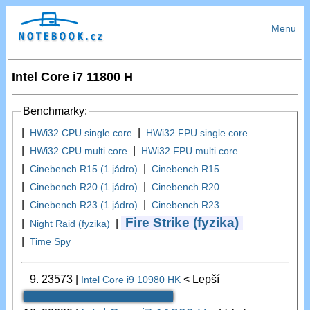
Menu
Intel Core i7 11800 H
Benchmarky:
|
|
HWi32 CPU single core
HWi32 FPU single core
|
|
HWi32 CPU multi core
HWi32 FPU multi core
|
|
Cinebench R15 (1 jádro)
Cinebench R15
|
|
Cinebench R20 (1 jádro)
Cinebench R20
|
|
Cinebench R23 (1 jádro)
Cinebench R23
Fire Strike (fyzika)
|
|
Night Raid (fyzika)
|
Time Spy
9.
23573
|
< Lepší
Intel Core i9 10980 HK