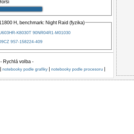
Horší
11800 H, benchmark: Night Raid (fyzika)
GU603HR-K8030T 90NR04R1-M01030
09CZ 9S7-158224-409
- Rychlá volba -
|
|
|
notebooky podle grafiky
notebooky podle procesoru