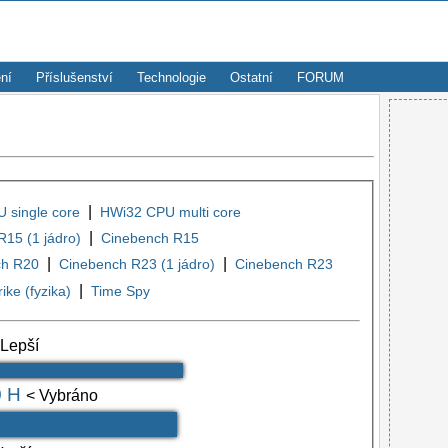
ní
Příslušenství
Technologie
Ostatní
FORUM
|
 single core
HWi32 CPU multi core
|
15 (1 jádro)
Cinebench R15
|
|
ch R20
Cinebench R23 (1 jádro)
Cinebench R23
|
rike (fyzika)
Time Spy
 Lepší
0 H
< Vybráno