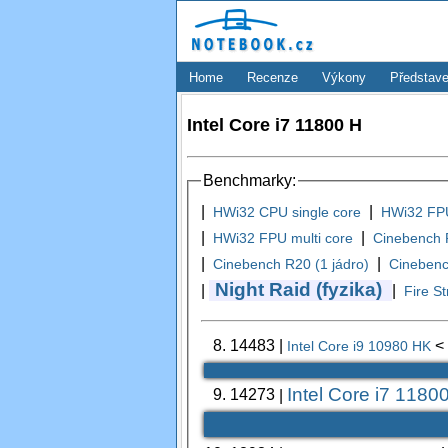
Home
Recenze
Výkony
Představe
Intel Core i7 11800 H
Benchmarky:
|
|
HWi32 CPU single core
HWi32 FPU
|
|
HWi32 FPU multi core
Cinebench R
|
|
Cinebench R20 (1 jádro)
Cineben
Night Raid (fyzika)
|
|
Fire St
8.
14483
|
<
Intel Core i9 10980 HK
Intel Core i7 1180
9.
14273
|