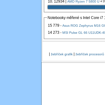
10.
12934
|
< 
AMD Ryzen 7 5800 U
Notebooky měřené s Intel Core i7 
15 779 -
Asus ROG Zephyrus M16 
14 273 -
MSI Pulse GL 66 U11UDK-4
|
|
žebříček grafik
žebříček procesorů