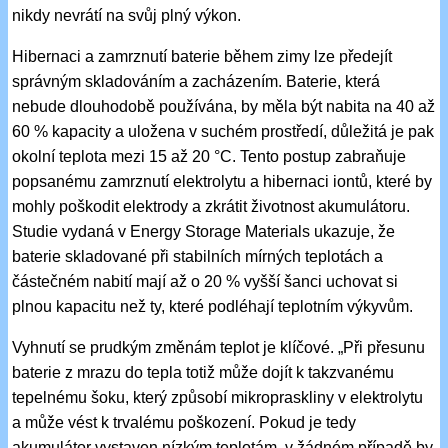
nikdy nevrátí na svůj plný výkon.
Hibernaci a zamrznutí baterie během zimy lze předejít
správným skladováním a zacházením. Baterie, která
nebude dlouhodobě používána, by měla být nabita na 40 až
60 % kapacity a uložena v suchém prostředí, důležitá je pak
okolní teplota mezi 15 až 20 °C. Tento postup zabraňuje
popsanému zamrznutí elektrolytu a hibernaci iontů, které by
mohly poškodit elektrody a zkrátit životnost akumulátoru.
Studie vydaná v Energy Storage Materials ukazuje, že
baterie skladované při stabilních mírných teplotách a
částečném nabití mají až o 20 % vyšší šanci uchovat si
plnou kapacitu než ty, které podléhají teplotním výkyvům.
Vyhnutí se prudkým změnám teplot je klíčové. „Při přesunu
baterie z mrazu do tepla totiž může dojít k takzvanému
tepelnému šoku, který způsobí mikropraskliny v elektrolytu
a může vést k trvalému poškození. Pokud je tedy
akumulátor vystaven nízkým teplotám, v žádném případě by