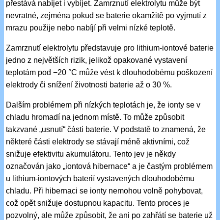
přestává nabíjet i vybíjet. Zamrznutí elektrolytu může být
nevratné, zejména pokud se baterie okamžitě po vyjmutí z
mrazu použije nebo nabíjí při velmi nízké teplotě.
Zamrznutí elektrolytu představuje pro lithium-iontové baterie
jedno z největších rizik, jelikož opakované vystavení
teplotám pod −20 °C může vést k dlouhodobému poškození
elektrody či snížení životnosti baterie až o 30 %.
Dalším problémem při nízkých teplotách je, že ionty se v
chladu hromadí na jednom místě. To může způsobit
takzvané „usnutí“ části baterie. V podstatě to znamená, že
některé části elektrody se stávají méně aktivními, což
snižuje efektivitu akumulátoru. Tento jev je někdy
označován jako „iontová hibernace“ a je častým problémem
u lithium-iontových baterií vystavených dlouhodobému
chladu. Při hibernaci se ionty nemohou volně pohybovat,
což opět snižuje dostupnou kapacitu. Tento proces je
pozvolný, ale může způsobit, že ani po zahřátí se baterie už