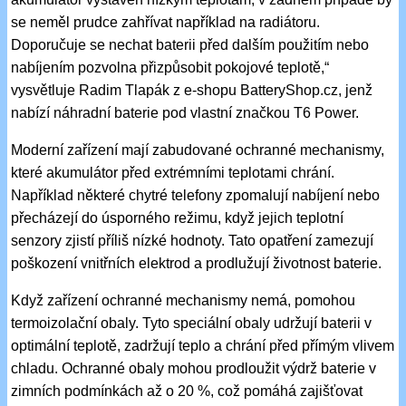
se neměl prudce zahřívat například na radiátoru.
Doporučuje se nechat baterii před dalším použitím nebo
nabíjením pozvolna přizpůsobit pokojové teplotě,“
vysvětluje Radim Tlapák z e-shopu BatteryShop.cz, jenž
nabízí náhradní baterie pod vlastní značkou T6 Power.
Moderní zařízení mají zabudované ochranné mechanismy,
které akumulátor před extrémními teplotami chrání.
Například některé chytré telefony zpomalují nabíjení nebo
přecházejí do úsporného režimu, když jejich teplotní
senzory zjistí příliš nízké hodnoty. Tato opatření zamezují
poškození vnitřních elektrod a prodlužují životnost baterie.
Když zařízení ochranné mechanismy nemá, pomohou
termoizolační obaly. Tyto speciální obaly udržují baterii v
optimální teplotě, zadržují teplo a chrání před přímým vlivem
chladu. Ochranné obaly mohou prodloužit výdrž baterie v
zimních podmínkách až o 20 %, což pomáhá zajišťovat