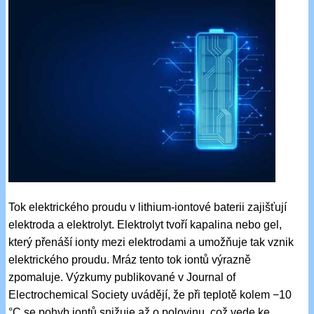
Tok elektrického proudu v lithium-iontové baterii zajišťují
elektroda a elektrolyt. Elektrolyt tvoří kapalina nebo gel,
který přenáší ionty mezi elektrodami a umožňuje tak vznik
elektrického proudu. Mráz tento tok iontů výrazně
zpomaluje. Výzkumy publikované v Journal of
Electrochemical Society uvádějí, že při teplotě kolem −10
°C se pohyb iontů snižuje až o polovinu, což vede ke