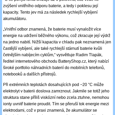
zvýšení vnitřního odporu baterie, a tedy i poklesu její
kapacity. Tento jev má za následek rychlejší vybíjení
akumulátoru.
„Vnitřní odbor znamená, že baterie musí vynaložit více
energie na udržení běžného výkonu, což zkracuje její výdrž
na jedno nabití. Nižší kapacita v chladu pak neznamená jen
častější vybíjení, ale také rychlejší stárnutí baterie kvůli
četnějším nabíjecím cyklům,“ vysvětluje Radim Tlapák,
ředitel internetového obchodu BatteryShop.cz, který nabízí
široké portfolio náhradních baterií do mobilních telefonů,
notebooků a dalších přístrojů.
Při extrémních teplotách dosahujících pod −20 °C může
elektrolyt v baterii doslova zamrznout. Jakmile se totiž jeho
struktura stane příliš viskózní nebo zcela ztuhne, nemohou
ionty uvnitř baterie proudit. Tím se přeruší tok energie mezi
elektrodami, což v praxi znamená, že akumulátor se