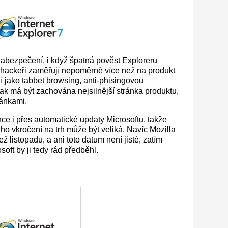
zabezpečení, i když špatná pověst Exploreru
j hackeři zaměřují nepoměrně více než na produkt
í jako tabbet browsing, anti-phisingovou
k má být zachována nejsilnější stránka produktu,
ránkami.
ce i přes automatické updaty Microsoftu, takže
ho vkročení na trh může být veliká. Navíc Mozilla
ž listopadu, a ani toto datum není jisté, zatím
soft by ji tedy rád předběhl.