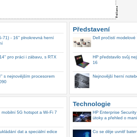
Představení
-71) - 16'' plnokrevná herní
Dell pročistí modelové
ní
4'' pro práci i zábavu, s RTX
HP představilo svůj n
16
'' s nejnovějším procesorem
Nejnovější herní not
4090
Technologie
, mobilní 5G hotspot a Wi-Fi 7
HP Enterprise Security
útoky a přehled o mani
ukládání dat a speciální edice
Co se děje uvnitř bate