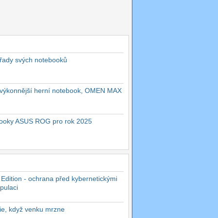
 řady svých notebooků
ejvýkonnější herní notebook, OMEN MAX
ebooky ASUS ROG pro rok 2025
 Edition - ochrana před kybernetickými
pulaci
rie, když venku mrzne