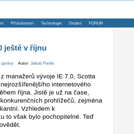
ní
Příslušenství
Technologie
Ostatní
FORUM
 ještě v říjnu
 zprávy
Autor:
Jakub Pavlis
 z manažerů vývoje IE 7.0, Scotta
 nejrozšířenějšího internetového
hem října. Jistě je už na čase,
ů konkurenčních prohlížečů, zejména
rkantní. Vzhledem k
 to však bylo pochopitelné. Teď
ovědět.