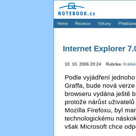
Home
Recenze
Výkony
Představe
Internet Explorer 7.0
10. 10. 2006 20:24 Rubrika:
Krátké
Podle vyjádření jednoho
Graffa, bude nová verze
browseru vydána ještě bě
protože nárůst uživatel
Mozilla Firefoxu, byl ma
technologickému náskoku
však Microsoft chce odp