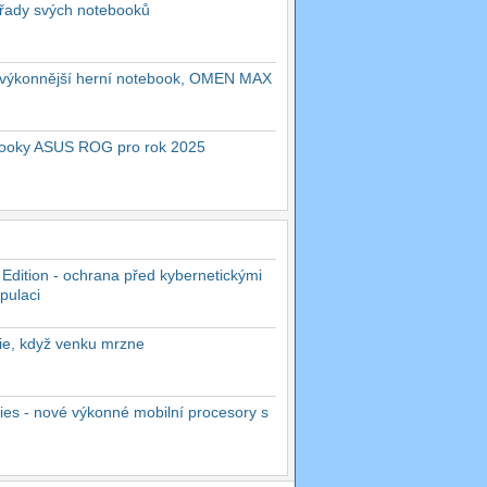
 řady svých notebooků
ejvýkonnější herní notebook, OMEN MAX
ebooky ASUS ROG pro rok 2025
 Edition - ochrana před kybernetickými
pulaci
rie, když venku mrzne
es - nové výkonné mobilní procesory s