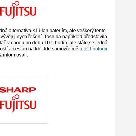
á alternativa k Li-Ion bateriím, ale veškerý tento
k vývoji jiných řešení. Toshiba například představila
ítač v chodu po dobu 10-ti hodin, ale stále se jedná
kostí a cestou na trh. Jde samozřejmě o
technologii
iž informovali.