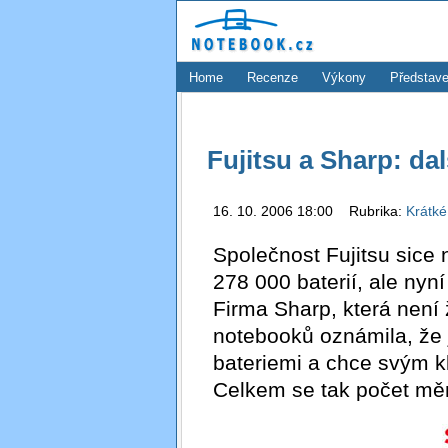
Home
Recenze
Výkony
Představe
Fujitsu a Sharp: dal
16. 10. 2006 18:00 Rubrika:
Krátké
Společnost Fujitsu sice
278 000 baterií, ale nyn
Firma Sharp, která není
notebooků oznámila, že
bateriemi a chce svým kl
Celkem se tak počet měn