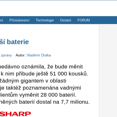
ní
Příslušenství
Technologie
Ostatní
FORUM
ší baterie
 zprávy
Autor:
Vladimír Dutka
 nedávno oznámila, že bude měnit
í k nim přibude ještě 51 000 kousků.
 žádným gigantem v oblasti
 je taktéž poznamenána vadnými
ientům vyměnit 28 000 baterií.
ěných baterií dostal na 7,7 milionu.