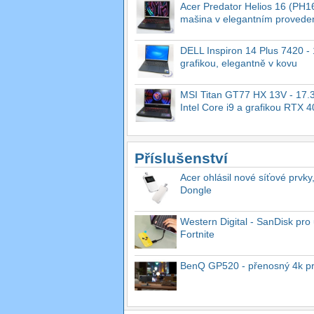
Acer Predator Helios 16 (PH16
mašina v elegantním provede
DELL Inspiron 14 Plus 7420 - 1
grafikou, elegantně v kovu
MSI Titan GT77 HX 13V - 17.3
Intel Core i9 a grafikou RTX 
Příslušenství
Acer ohlásil nové síťové prvky
Dongle
Western Digital - SanDisk pro 
Fortnite
BenQ GP520 - přenosný 4k proj