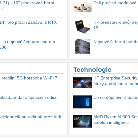
-71) - 16'' plnokrevná herní
Dell pročistí modelové
ní
4'' pro práci i zábavu, s RTX
HP představilo svůj n
16
'' s nejnovějším procesorem
Nejnovější herní not
4090
Technologie
, mobilní 5G hotspot a Wi-Fi 7
HP Enterprise Security
útoky a přehled o mani
ukládání dat a speciální edice
Co se děje uvnitř bate
ektor cílí na rodinné prostředí
AMD Ryzen AI 300 Seri
umělou inteligencí