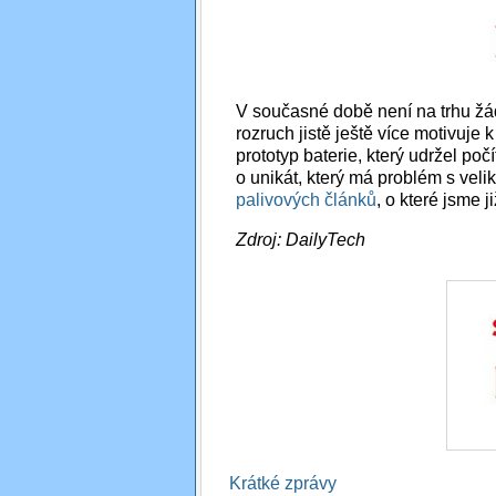
V současné době není na trhu žádn
rozruch jistě ještě více motivuje 
prototyp baterie, který udržel poč
o unikát, který má problém s veli
palivových článků
, o které jsme j
Zdroj: DailyTech
Krátké zprávy