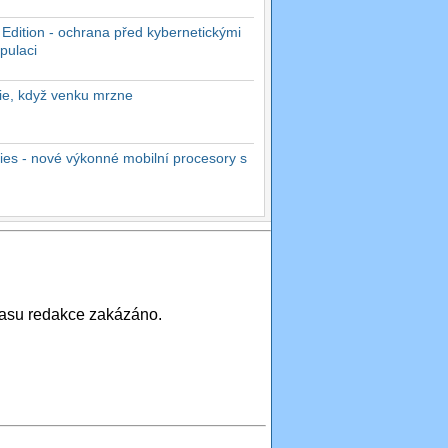
 Edition - ochrana před kybernetickými
pulaci
rie, když venku mrzne
es - nové výkonné mobilní procesory s
asu redakce zakázáno.