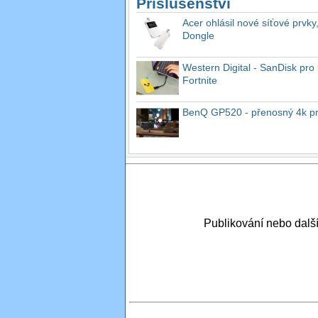
Příslušenství
Acer ohlásil nové síťové prvky
Dongle
Western Digital - SanDisk pro 
Fortnite
BenQ GP520 - přenosný 4k proj
Publikování nebo dal