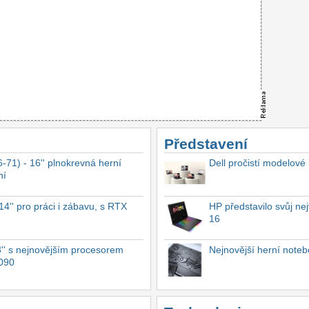
Představení
-71) - 16'' plnokrevná herní
Dell pročistí modelové
ní
4'' pro práci i zábavu, s RTX
HP představilo svůj n
16
'' s nejnovějším procesorem
Nejnovější herní not
4090