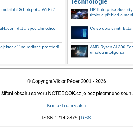
Technologie
, mobilní 5G hotspot a Wi-Fi 7
HP Enterprise Security
útoky a přehled o mani
ukládání dat a speciální edice
Co se děje uvnitř bate
ektor cílí na rodinné prostředí
AMD Ryzen AI 300 Seri
umělou inteligencí
© Copyright Viktor Péder 2001 - 2026
ší šíření obsahu serveru NOTEBOOK.cz je bez písemného souhl
Kontakt na redakci
ISSN 1214-2875 |
RSS