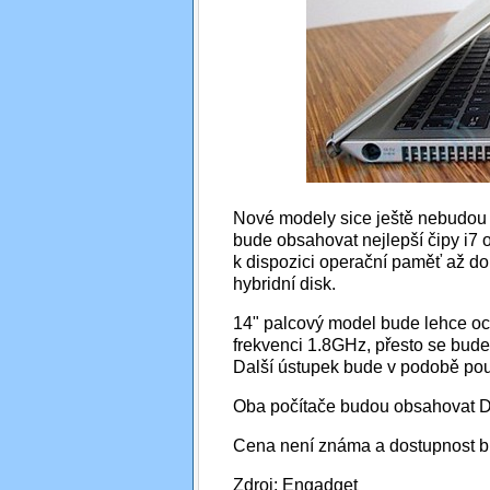
Nové modely sice ještě nebudou 
bude obsahovat nejlepší čipy i7 
k dispozici operační paměť až do
hybridní disk.
14" palcový model bude lehce och
frekvenci 1.8GHz, přesto se bud
Další ústupek bude v podobě po
Oba počítače budou obsahovat D
Cena není známa a dostupnost bud
Zdroj: Engadget