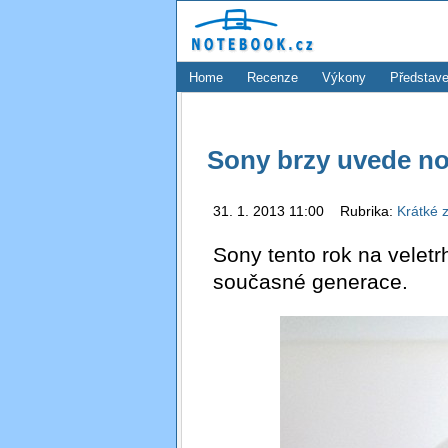
Home
Recenze
Výkony
Představe
Sony brzy uvede nov
31. 1. 2013 11:00 Rubrika:
Krátké 
Sony tento rok na velet
současné generace.