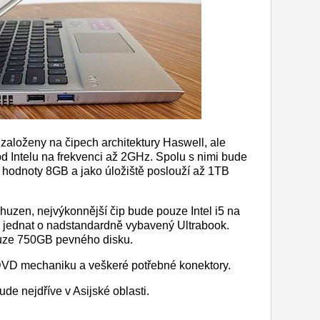
založeny na čipech architektury Haswell, ale
od Intelu na frekvenci až 2GHz. Spolu s nimi bude
 hodnoty 8GB a jako úložiště poslouží až 1TB
uzen, nejvýkonnější čip bude pouze Intel i5 na
e jednat o nadstandardně vybavený Ultrabook.
uze 750GB pevného disku.
VD mechaniku a veškeré potřebné konektory.
e nejdříve v Asijské oblasti.