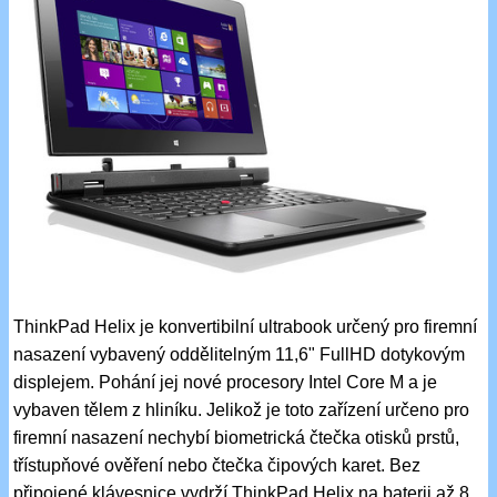
ThinkPad Helix je konvertibilní ultrabook určený pro firemní
nasazení vybavený oddělitelným 11,6" FullHD dotykovým
displejem. Pohání jej nové procesory Intel Core M a je
vybaven tělem z hliníku. Jelikož je toto zařízení určeno pro
firemní nasazení nechybí biometrická čtečka otisků prstů,
třístupňové ověření nebo čtečka čipových karet. Bez
připojené klávesnice vydrží ThinkPad Helix na baterii až 8