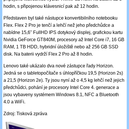
hodin, s připojenou klávesnicí pak až 12 hodin.
Představen byl také nástupce konvertibilního notebooku
Flex. Flex 2 Pro je tenčí a lehčí než jeho předchůdce a
nabídne 15,6" FullHD IPS dotykový displej, grafickou kartu
Nvidia GeForce GT840M, procesory až Intel Core i7, 16 GB
RAM, 1 TB HDD, hybridní úložiště nebo až 256 GB SSD
disk. Na baterii vydrží Flex 2 Pro až 8 hodin.
Lenovo také ukázalo dva nové zástupce řady Horizon.
Jedná se o tabletopočítače s úhlopříčkou 19,5 (Horizon 2s)
a 21,5 (Horizon 2e). Ty jsou nyní až o 4,5 kg lehčí než jejich
předchůdci, pohání je procesory Intel Core 4. generace a
jsou vybaveny systémem Windows 8.1, NFC a Bluetooth
4.0 a WiFi.
Zdroj: Tisková zpráva