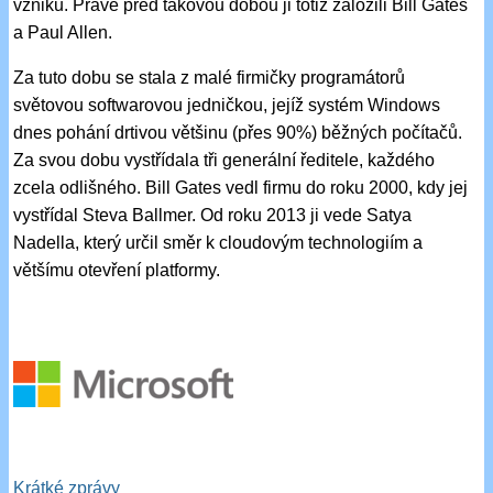
vzniku. Právě před takovou dobou ji totiž založili Bill Gates
a Paul Allen.
Za tuto dobu se stala z malé firmičky programátorů
světovou softwarovou jedničkou, jejíž systém Windows
dnes pohání drtivou většinu (přes 90%) běžných počítačů.
Za svou dobu vystřídala tři generální ředitele, každého
zcela odlišného. Bill Gates vedl firmu do roku 2000, kdy jej
vystřídal Steva Ballmer. Od roku 2013 ji vede Satya
Nadella, který určil směr k cloudovým technologiím a
většímu otevření platformy.
Krátké zprávy