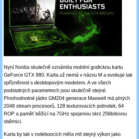
Nyní Nvidia skutečně oznámila mobilní grafickou kartu
GeForce GTX 980. Karta už nemá v názvu M a evokuje tak
spřízněnost s desktopovým modelem. A ve všech
podstatných parametrech jsou skutečně stejné.
Plnohodnotné jádro GM204 generace Maxwell má plných
2048 stream procesorů, 128 texturovacích jednotek, 64
ROP a paměť běžící na 7GHz spojenou skrz 256bitovou
sběrnici.
Karta by tak v noteboocích měla mít stejný výkon jako