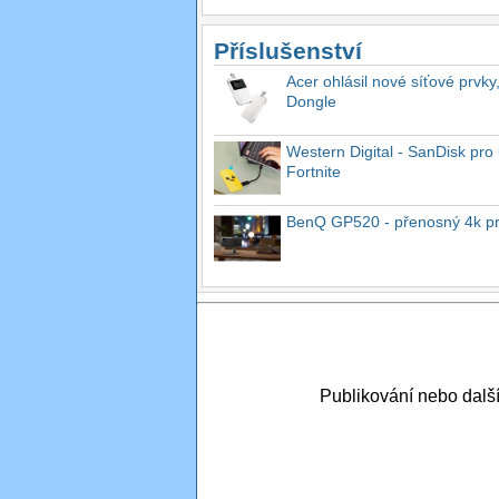
Příslušenství
Acer ohlásil nové síťové prvky
Dongle
Western Digital - SanDisk pro 
Fortnite
BenQ GP520 - přenosný 4k proj
Publikování nebo dal