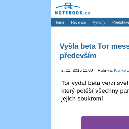
Home
Recenze
Výkony
Představe
Vyšla beta Tor mes
především
2. 11. 2015 11:00 Rubrika:
Krátké 
Tor vydal beta verzi své
který potěší všechny par
jejich soukromí.