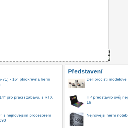
Představení
-71) - 16'' plnokrevná herní
Dell pročistí modelové
ní
4'' pro práci i zábavu, s RTX
HP představilo svůj n
16
'' s nejnovějším procesorem
Nejnovější herní not
4090