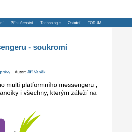
ní
Příslušenství
Technologie
Ostatní
FORUM
sengeru - soukromí
zprávy
Autor:
Jiří Vaněk
ho multi platformního messengeru ,
anoiky i všechny, kterým záleží na