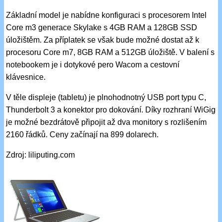
Základní model je nabídne konfiguraci s procesorem Intel
Core m3 generace Skylake s 4GB RAM a 128GB SSD
úložištěm. Za příplatek se však bude možné dostat až k
procesoru Core m7, 8GB RAM a 512GB úložiště. V balení s
notebookem je i dotykové pero Wacom a cestovní
klávesnice.
V těle displeje (tabletu) je plnohodnotný USB port typu C,
Thunderbolt 3 a konektor pro dokování. Díky rozhraní WiGig
je možné bezdrátově připojit až dva monitory s rozlišením
2160 řádků. Ceny začínají na 899 dolarech.
Zdroj: liliputing.com