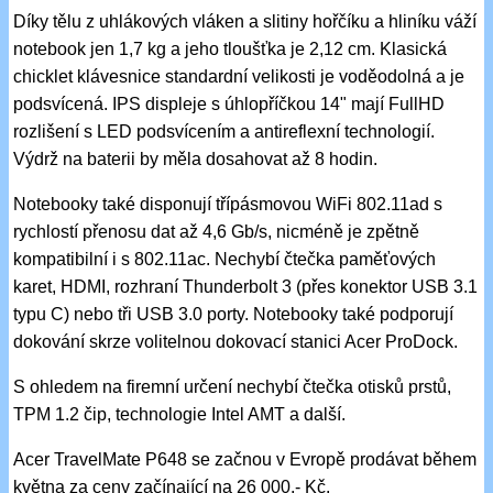
Díky tělu z uhlákových vláken a slitiny hořčíku a hliníku váží
notebook jen 1,7 kg a jeho tloušťka je 2,12 cm. Klasická
chicklet klávesnice standardní velikosti je voděodolná a je
podsvícená. IPS displeje s úhlopříčkou 14" mají FullHD
rozlišení s LED podsvícením a antireflexní technologií.
Výdrž na baterii by měla dosahovat až 8 hodin.
Notebooky také disponují třípásmovou WiFi 802.11ad s
rychlostí přenosu dat až 4,6 Gb/s, nicméně je zpětně
kompatibilní i s 802.11ac. Nechybí čtečka paměťových
karet, HDMI, rozhraní Thunderbolt 3 (přes konektor USB 3.1
typu C) nebo tři USB 3.0 porty. Notebooky také podporují
dokování skrze volitelnou dokovací stanici Acer ProDock.
S ohledem na firemní určení nechybí čtečka otisků prstů,
TPM 1.2 čip, technologie Intel AMT a další.
Acer TravelMate P648 se začnou v Evropě prodávat během
května za ceny začínající na 26 000,- Kč.