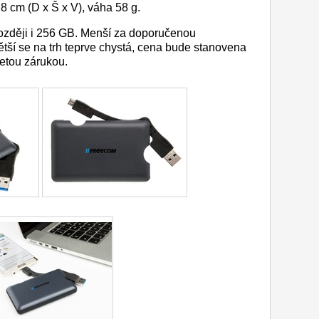
8 cm (D x Š x V), váha 58 g.
později i 256 GB. Menší za doporučenou
tší se na trh teprve chystá, cena bude stanovena
etou zárukou.