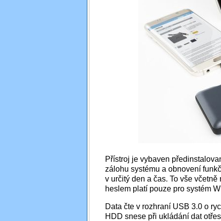
Přístroj je vybaven předinstalo
zálohu systému a obnovení funkč
v určitý den a čas. To vše včetn
heslem platí pouze pro systém 
Data čte v rozhraní USB 3.0 o r
HDD snese při ukládání dat otřes