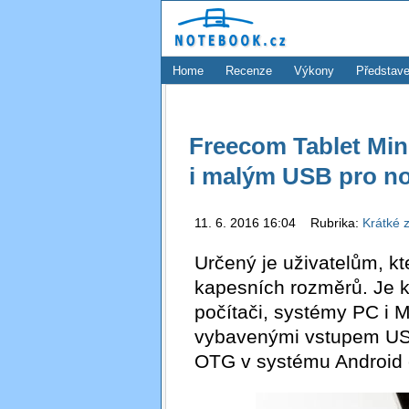
Home
Recenze
Výkony
Představe
Freecom Tablet Min
i malým USB pro no
11. 6. 2016 16:04 Rubrika:
Krátké 
Určený je uživatelům, kte
kapesních rozměrů. Je k
počítači, systémy PC i M
vybavenými vstupem US
OTG v systému Android 