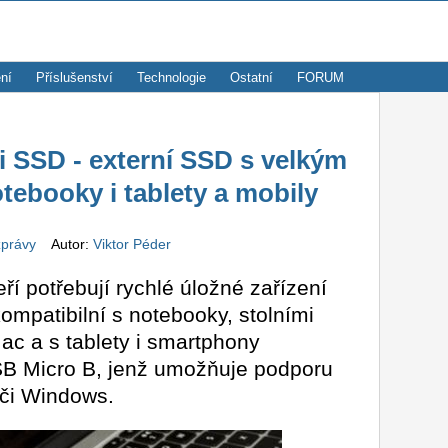
ní
Příslušenství
Technologie
Ostatní
FORUM
i SSD - externí SSD s velkým
tebooky i tablety a mobily
zprávy
Autor:
Viktor Péder
ří potřebují rychlé úložné zařízení
ompatibilní s notebooky, stolními
ac a s tablety i smartphony
B Micro B, jenž umožňuje podporu
či Windows.