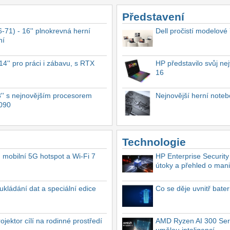
Představení
-71) - 16'' plnokrevná herní
Dell pročistí modelové
ní
4'' pro práci i zábavu, s RTX
HP představilo svůj n
16
'' s nejnovějším procesorem
Nejnovější herní not
4090
Technologie
, mobilní 5G hotspot a Wi-Fi 7
HP Enterprise Security
útoky a přehled o mani
ukládání dat a speciální edice
Co se děje uvnitř bate
ektor cílí na rodinné prostředí
AMD Ryzen AI 300 Seri
umělou inteligencí