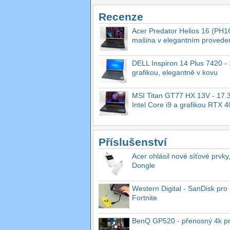
Recenze
Acer Predator Helios 16 (PH16
mašina v elegantním provede
DELL Inspiron 14 Plus 7420 - 1
grafikou, elegantně v kovu
MSI Titan GT77 HX 13V - 17.3
Intel Core i9 a grafikou RTX 
Příslušenství
Acer ohlásil nové síťové prvky
Dongle
Western Digital - SanDisk pro 
Fortnite
BenQ GP520 - přenosný 4k proj