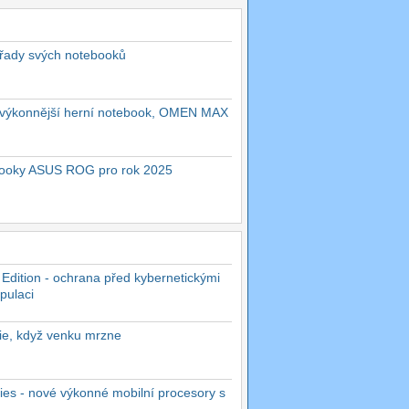
 řady svých notebooků
ejvýkonnější herní notebook, OMEN MAX
ebooky ASUS ROG pro rok 2025
 Edition - ochrana před kybernetickými
pulaci
rie, když venku mrzne
es - nové výkonné mobilní procesory s