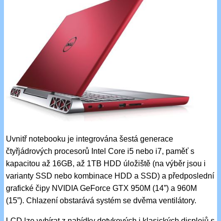
Uvnitř notebooku je integrována šestá generace
čtyřjádrových procesorů Intel Core i5 nebo i7, paměť s
kapacitou až 16GB, až 1TB HDD úložiště (na výběr jsou i
varianty SSD nebo kombinace HDD a SSD) a předposlední
grafické čipy NVIDIA GeForce GTX 950M (14”) a 960M
(15”). Chlazení obstarává systém se dvěma ventilátory.
LCD lze vybírat z nabídky dotykových i klasických displejů s