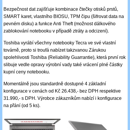
Bezpečnost dat zajišťuje kombinace čtečky otisků prstů,
SMART karet, vlastního BIOSU, TPM čipu (šifrovat data na
pevném disku) a funkce Anti Theft (možnost dálkového
zablokování notebooku v případě ztráty a odcizení).
Toshiba vyrábí všechny notebooky Tecra ve své vlastní
továrně, proto si troufá nabízet takzvanou Zárukou
spolehlivosti Toshiba (Reliability Guarrantie), která první rok
slibuje vedle opravy výrobní vady také vrácení plné částky
kupní ceny notebooku.
Momentálně jsou standardně dostupné 4 základní
konfigurace v cenách od Kč 26.438,- bez DPH respektive
31.990,- s DPH. Výrobce zákazníkům nabízí i konfigurace
na přání (od 5 ks).