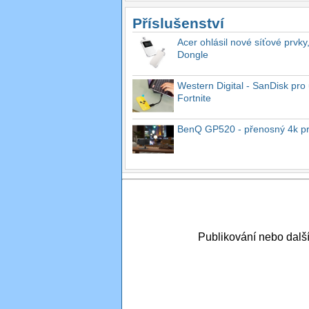
Příslušenství
Acer ohlásil nové síťové prvky
Dongle
Western Digital - SanDisk pro 
Fortnite
BenQ GP520 - přenosný 4k proj
Publikování nebo dal