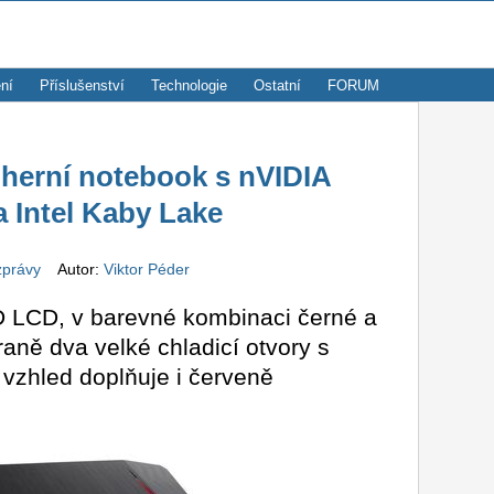
ní
Příslušenství
Technologie
Ostatní
FORUM
 herní notebook s nVIDIA
 Intel Kaby Lake
zprávy
Autor:
Viktor Péder
HD LCD, v barevné kombinaci černé a
aně dva velké chladicí otvory s
í vzhled doplňuje i červeně