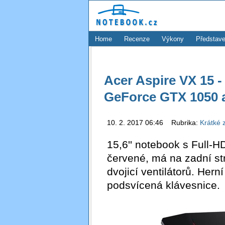
Home
Recenze
Výkony
Představe
Acer Aspire VX 15 -
GeForce GTX 1050 a
10. 2. 2017 06:46 Rubrika:
Krátké 
15,6'' notebook s Full-
červené, má na zadní str
dvojicí ventilátorů. Hern
podsvícená klávesnice.