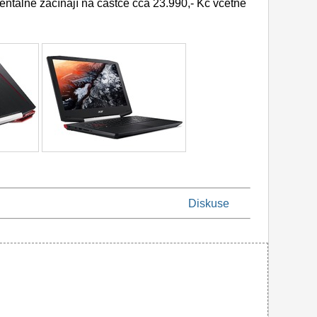
álně začínají na částce cca 23.990,- Kč včetně
Diskuse