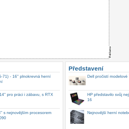
Představení
-71) - 16'' plnokrevná herní
Dell pročistí modelové
ní
4'' pro práci i zábavu, s RTX
HP představilo svůj n
16
'' s nejnovějším procesorem
Nejnovější herní not
4090