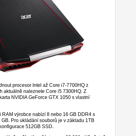
dnout procesor Intel až Core i7-7700HQ z
h aktuálně naleznete Core i5 7300HQ. Z
á karta NVIDIA GeForce GTX 1050 s vlastní
ěti RAM výrobce nabízí 8 nebo 16 GB DDR4 s
32 GB. Pro ukládání souborů je v základu 1TB
a konfigurace 512GB SSD.