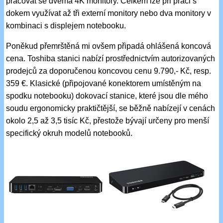
pracovat se dvěma 4K monitory. Celkem lze při práci s
dokem využívat až tři externí monitory nebo dva monitory v
kombinaci s displejem notebooku.
Poněkud přemrštěná mi ovšem připadá ohlášená koncová
cena. Toshiba stanici nabízí prostřednictvím autorizovaných
prodejců za doporučenou koncovou cenu 9.790,- Kč, resp.
359 €. Klasické (připojované konektorem umístěným na
spodku notebooku) dokovací stanice, které jsou dle mého
soudu ergonomicky praktičtější, se běžně nabízejí v cenách
okolo 2,5 až 3,5 tisíc Kč, přestože bývají určeny pro menší
specifický okruh modelů notebooků.